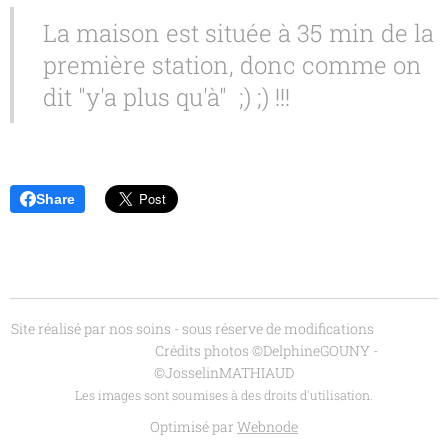
La maison est située à 35 min de la
première station, donc comme on
dit "y'a plus qu'à" ;) ;) !!!
Share
Site réalisé par nos soins - sous réserve de modifications
Crédits photos ©DelphineGOUNY -
©JosselinMATHIAUD
Les images sont soumises à des droits d'utilisation.
Optimisé par
Webnode