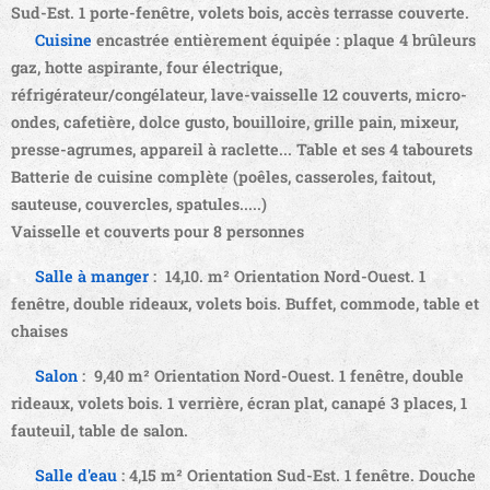
Sud-Est. 1 porte-fenêtre, volets bois, accès terrasse couverte.
🍳
Cuisine
encastrée entièrement équipée : plaque 4 brûleurs
gaz, hotte aspirante, four électrique,
réfrigérateur/congélateur, lave-vaisselle 12 couverts, micro-
ondes, cafetière, dolce gusto, bouilloire, grille pain, mixeur,
presse-agrumes, appareil à raclette... Table et ses 4 tabourets
Batterie de cuisine complète (poêles, casseroles, faitout,
sauteuse, couvercles, spatules.....)
Vaisselle et couverts pour 8 personnes
🍽️
Salle à manger
:
14,10. m² Orientation Nord-Ouest. 1
fenêtre, double rideaux, volets bois. Buffet, commode, table et
chaises
📺
Salon
:
9,40 m² Orientation Nord-Ouest. 1 fenêtre, double
rideaux, volets bois. 1 verrière, écran plat, canapé 3 places, 1
fauteuil, table de salon.
🚿
Salle d'eau
:
4,15 m² Orientation Sud-Est. 1 fenêtre. Douche