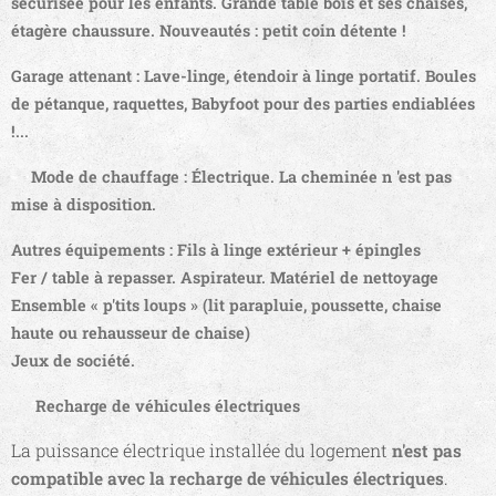
sécurisée pour les enfants. Grande table bois et ses chaises,
étagère chaussure. Nouveautés : petit coin détente !
Garage attenant
: Lave-linge, étendoir à linge portatif. Boules
de pétanque, raquettes, Babyfoot pour des parties endiablées
!...
🔥
Mode de chauffage :
Électrique. La cheminée n 'est pas
mise à disposition.
Autres équipements : Fils à linge extérieur + épingles
Fer / table à repasser. Aspirateur. Matériel de nettoyage
Ensemble « p'tits loups » (lit parapluie, poussette, chaise
haute ou rehausseur de chaise)
Jeux de société.
⚡
Recharge de véhicules électriques
La puissance électrique installée du logement
n'est pas
.
compatible avec la recharge de véhicules électriques