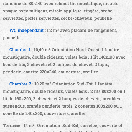
italienne de 80x140 avec robinet thermostatique, meuble
vasque avec mitigeur, miroir, applique, étagère, sèche-
serviettes, portes serviettes, sèche-cheveux, poubelle
🚽
WC indépendant
:
1,2 m² avec placard de rangement,
poubelle
🛌
Chambre 1
:
10,40 m² Orientation Nord-Ouest. 1 fenêtre,
moustiquaire, double rideaux, volets bois . 1 lit 140x190 avec
bois de lits, 2 chevets et 2 lampes de chevet, 2 tapis,
penderie, couette 220x240, couverture, oreiller.
🛌
Chambre 2
:
10,20 m² Orientation Sud-Est. 1 fenêtre,
moustiquaire, double rideaux, volets bois . 2 lits 80x200 ou 1
lit de 160x200, 2 chevets et 2 lampes de chevets, meubles
suspendus, grande penderie, tapis, 2
couettes 100x200 ou 1
couette de 240x260, couvertures, oreiller.
Terrasse
: 14 m² Orientation
Sud-Est, carrelée, couverte et