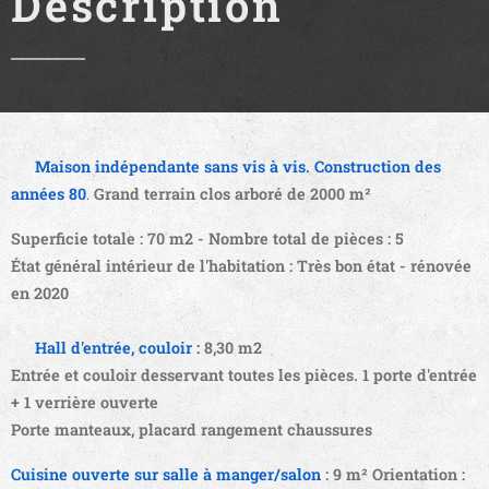
Description
ℹ️
Maison indépendante sans vis à vis. Construction des
années 80
.
Grand terrain clos arboré de 2000 m²
Superficie totale : 70 m2 - Nombre total de pièces : 5
État général intérieur de l'habitation : Très bon état - rénovée
en 2020
🗝️
Hall d'entrée, couloir :
8,30 m2
Entrée et couloir desservant toutes les pièces. 1 porte d'entrée
+ 1 verrière ouverte
Porte manteaux, placard rangement chaussures
Cuisine ouverte sur salle à manger/salon
:
9 m² Orientation :